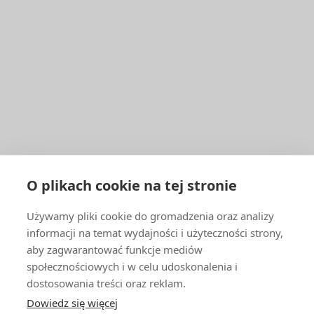
ZAPYTANIA
ENBRA
PATIČKA
Facebook
YouTube
1
LinkedIn
DLA FIRM I ORGANIZACJI
O plikach cookie na tej stronie
Katalog produktów i Cennik
Używamy pliki cookie do gromadzenia oraz analizy
Zasoby mieszkaniowe
informacji na temat wydajności i użyteczności strony,
Hurtownicy, firmy usługowe i montażowe
aby zagwarantować funkcje mediów
Szkolenia i doradztwo techniczne
społecznościowych i w celu udoskonalenia i
INNE
dostosowania treści oraz reklam.
Dowiedz się więcej
Kariera