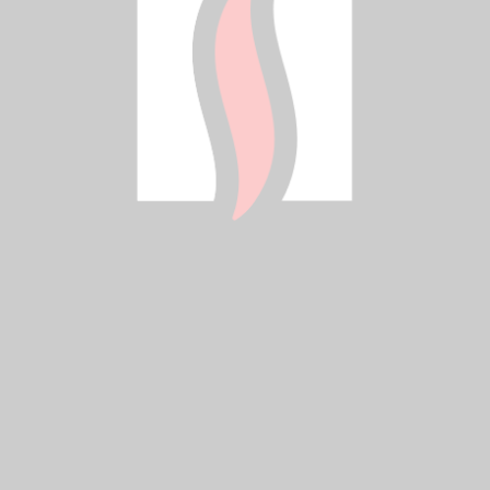
IBRF_OBRF_IPRF_OPRF - Atest PZH.pdf
IBRF_OBRF_IPRF_OPRF- deklaracja
zgodnoci PL.pdf
IBRF_OBRF_IPRF_OPRF- Karta
katalogowa.pdf