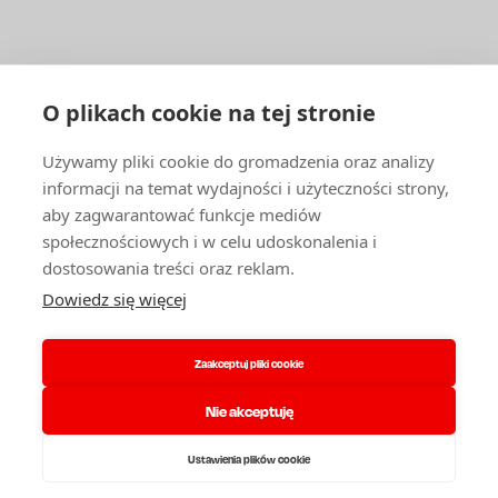
ENBRA
PATIČKA
Facebook
YouTube
1
LinkedIn
DLA FIRM I ORGANIZACJI
O plikach cookie na tej stronie
Katalog produktów i Cennik
Używamy pliki cookie do gromadzenia oraz analizy
Zasoby mieszkaniowe
informacji na temat wydajności i użyteczności strony,
Hurtownicy, firmy usługowe i montażowe
aby zagwarantować funkcje mediów
Szkolenia i doradztwo techniczne
społecznościowych i w celu udoskonalenia i
INNE
dostosowania treści oraz reklam.
Dowiedz się więcej
Kariera
Kontakt
O nas
Zaakceptuj pliki cookie
Partnerzy serwisowi
Reklamacja
RODO i pliki cookie
Nie akceptuję
Biznes regulamin
Logowanie
Ustawienia plików cookie
© 2026