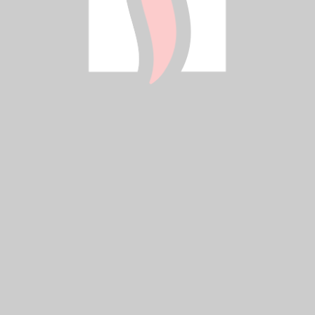
Cena podana jest bez opłaty recyklingowej (PHE)
PLIKI DO POBRANIA
Waterstar M - Deklaracja zgodnosci.pdf
Waterstar M - Atest PZH.pdf