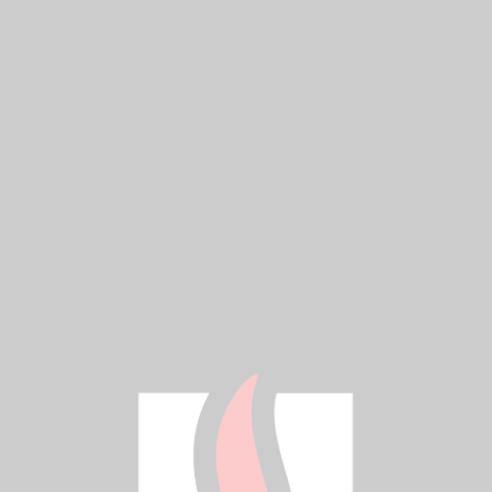
Przepływ nominalny [m3/h]:
2,5
Klasa tempertaurowa:
T90
Zakres pomiarowy:
160H 80R
Producent:
ENGELMANN
DN [mm]:
15
Długość korpusu [mm]:
110
CENA BEZ VAT
238 ZŁ
CENA Z VAT
293 ZŁ