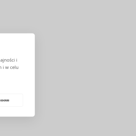
jności i
 i w celu
 cookie
 LUB
ĄCE