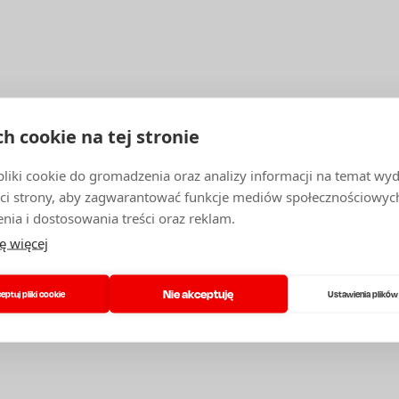
ch cookie na tej stronie
iki cookie do gromadzenia oraz analizy informacji na temat wyda
ci strony, aby zagwarantować funkcje mediów społecznościowych
nia i dostosowania treści oraz reklam.
ę więcej
Nie akceptuję
eptuj pliki cookie
Ustawienia plików
ESZ UZYSKAĆ PORADĘ
DAĆ PYTANIE DOTYCZ