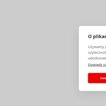
O plika
Używamy pl
użytecznoś
udoskonale
Dowiedz si
Zaakc
CHC
ZA