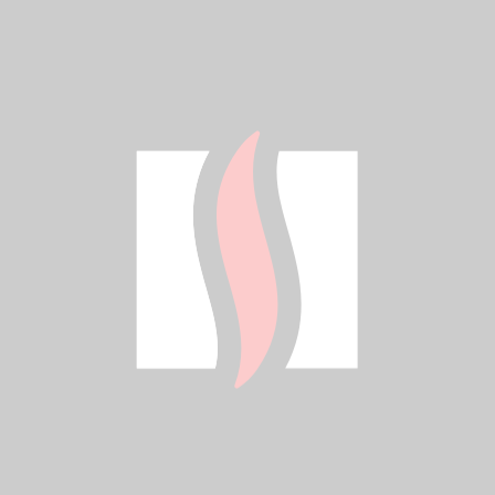
Wymiary: 160,5 x 23 x 13 cm
Waga: 10 kg
Rodzaj lampy na podczerwień: SP990504 - 2000
W
Dołączone akcesoria: kabel elektryczny 3 x 1,5 m,
regulowany uchwyt ścienny, kratka
Zastosowanie: przemysł - obszary montażowe,
hale, warsztaty, spawalnie, obszary zewnętrzne
Kod zamówienia
EHT3-60
CENA BEZ VAT
4 418 ZŁ