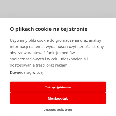
ENBRA
PATIČKA
Facebook
YouTube
1
LinkedIn
DLA FIRM I ORGANIZACJI
O plikach cookie na tej stronie
Katalog produktów i Cennik
Używamy pliki cookie do gromadzenia oraz analizy
Zasoby mieszkaniowe
informacji na temat wydajności i użyteczności strony,
Hurtownicy, firmy usługowe i montażowe
aby zagwarantować funkcje mediów
Szkolenia i doradztwo techniczne
społecznościowych i w celu udoskonalenia i
INNE
dostosowania treści oraz reklam.
Dowiedz się więcej
Kariera
Kontakt
O nas
Zaakceptuj pliki cookie
Partnerzy serwisowi
Reklamacja
RODO i pliki cookie
Nie akceptuję
Biznes regulamin
Logowanie
Ustawienia plików cookie
© 2026