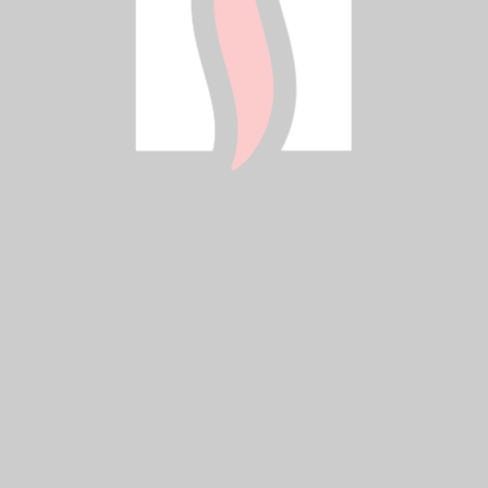
ochronna
Zastosowanie: tarasy, werandy, pergole, altany,
miejsca pracy, warsztaty, garaże, domki
letniskowe, lokale użytkowe itp.
Kod zamówienia
V400F
CENA BEZ VAT
1 994 ZŁ
CENA Z VAT
2 453 ZŁ
Cena podana jest bez opłaty recyklingowej (PHE)