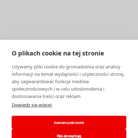
ENBRA
PATIČKA
Facebook
YouTube
1
LinkedIn
DLA FIRM I ORGANIZACJI
O plikach cookie na tej stronie
Katalog produktów i Cennik
Używamy pliki cookie do gromadzenia oraz analizy
Zasoby mieszkaniowe
informacji na temat wydajności i użyteczności strony,
Hurtownicy, firmy usługowe i montażowe
aby zagwarantować funkcje mediów
Szkolenia i doradztwo techniczne
społecznościowych i w celu udoskonalenia i
INNE
dostosowania treści oraz reklam.
Dowiedz się więcej
Kariera
Kontakt
O nas
Zaakceptuj pliki cookie
Partnerzy serwisowi
Reklamacja
RODO i pliki cookie
Nie akceptuję