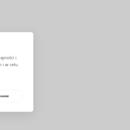
jności i
 i w celu
 cookie
 LUB
ĄCE