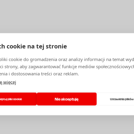
ch cookie na tej stronie
iki cookie do gromadzenia oraz analizy informacji na temat wyda
ci strony, aby zagwarantować funkcje mediów społecznościowych
nia i dostosowania treści oraz reklam.
ę więcej
Nie akceptuję
eptuj pliki cookie
Ustawienia plików
ESZ UZYSKAĆ PORADĘ
DAĆ PYTANIE DOTYCZ