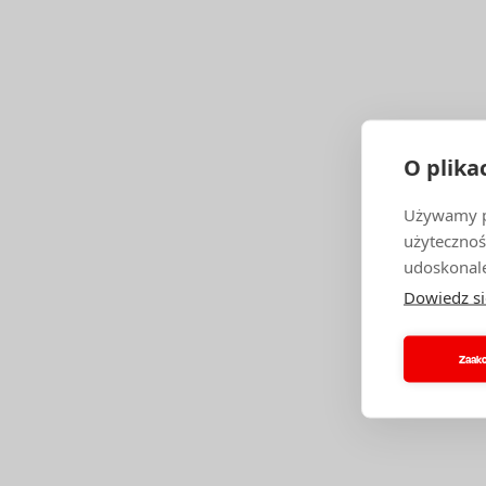
O plika
Używamy pl
użytecznoś
udoskonale
Dowiedz si
Zaakc
CHC
ZA