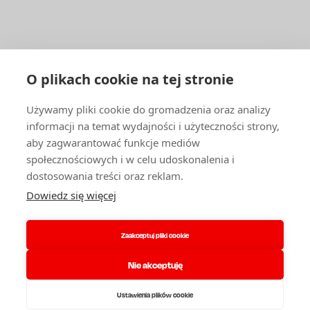
ENBRA
PATIČKA
Facebook
YouTube
1
LinkedIn
DLA FIRM I ORGANIZACJI
O plikach cookie na tej stronie
Katalog produktów i Cennik
Używamy pliki cookie do gromadzenia oraz analizy
Zasoby mieszkaniowe
informacji na temat wydajności i użyteczności strony,
Hurtownicy, firmy usługowe i montażowe
aby zagwarantować funkcje mediów
Szkolenia i doradztwo techniczne
społecznościowych i w celu udoskonalenia i
INNE
dostosowania treści oraz reklam.
Dowiedz się więcej
Kariera
Kontakt
O nas
Zaakceptuj pliki cookie
Partnerzy serwisowi
Reklamacja
RODO i pliki cookie
Nie akceptuję
Biznes regulamin
Logowanie
Ustawienia plików cookie
© 2026