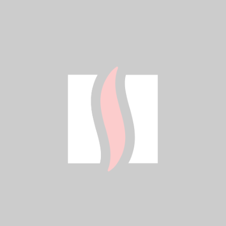
PLIKI DO POBRANIA
Karta katalogowa ENBRAFlow.pdf
Deklaracja zgodności UE