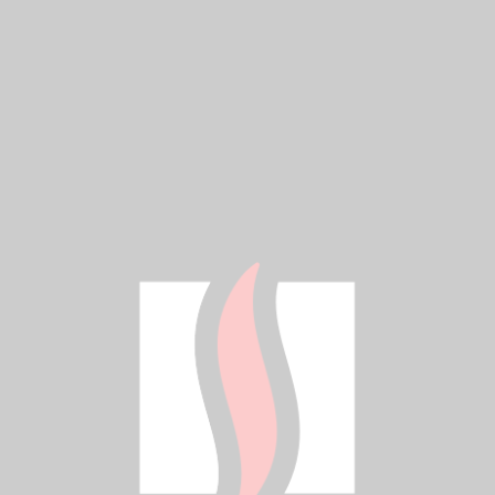
PROJEKTANCI
Wsparcie projektowe
Dokumentacja techniczna
Konsultacje z ekspertami
Szkolenia i certyfikacja