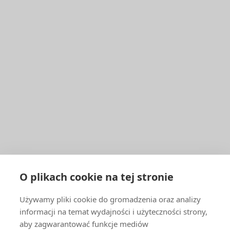
Szkolenia i doradztwo techniczne
© 2026
Made with
♥
IN
Lesensky.cz
O plikach cookie na tej stronie
Używamy pliki cookie do gromadzenia oraz analizy
informacji na temat wydajności i użyteczności strony,
aby zagwarantować funkcje mediów